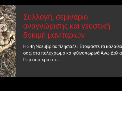
Συλλογή, σεμινάριο
αναγνώρισης και γευστική
δοκιμή μανιταριών
Η 24η Νοεμβρίου πλησιάζει. Ετοιμάστε τα καλάθια
σας! στα πολύχρωμα και φθινοπωρινά Άνω Δολιανά.
Περισσότερα στο ...