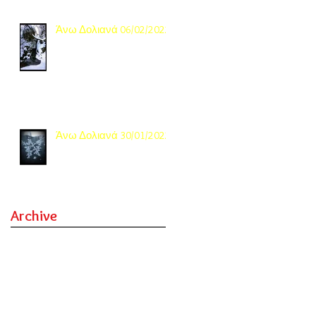
Άνω Δολιανά 06/02/2022
Άνω Δολιανά 30/01/2022
Archive
November 2022
(1)
1 post
October 2022
(3)
3 posts
September 2022
(4)
4 posts
February 2022
(1)
1 post
January 2022
(2)
2 posts