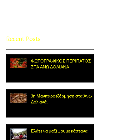
Once posts are published, you’ll
see them here.
Recent Posts
ΦΩΤΟΓΡΑΦΙΚΟΣ ΠΕΡΙΠΑΤΟΣ
ΣΤΑ ΑΝΩ ΔΟΛΙΑΝΑ
3η Μανιταροεξόρμηση στα Άνω
Δολιανά.
Ελάτε να μαζέψουμε κάστανα