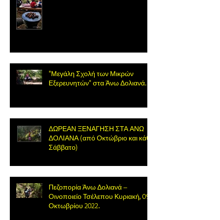
"Μεγάλη Σχολή των Μικρών
Εξερευνητών" στα Άνω Δολιανά.
ΔΩΡΕΑΝ ΞΕΝΑΓΗΣΗ ΣΤΑ ΑΝΩ
ΔΟΛΙΑΝΑ (από Οκτώβριο και κάθε
Σάββατο)
Πεζοπορία Άνω Δολιανά –
Οινοποιείο Τσέλεπου Κυριακή, 09
Οκτωβρίου 2022.