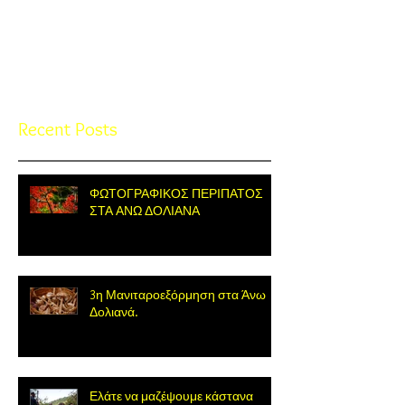
Check back soon
Once posts are published, you’ll
see them here.
Recent Posts
ΦΩΤΟΓΡΑΦΙΚΟΣ ΠΕΡΙΠΑΤΟΣ
ΣΤΑ ΑΝΩ ΔΟΛΙΑΝΑ
3η Μανιταροεξόρμηση στα Άνω
Δολιανά.
Ελάτε να μαζέψουμε κάστανα