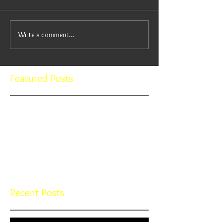
Write a comment...
Featured Posts
Check back soon
Once posts are published, you’ll
see them here.
Recent Posts