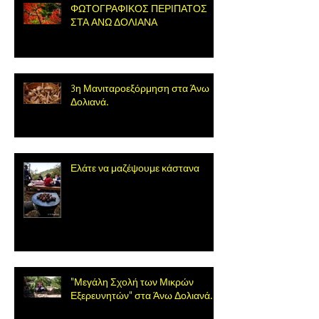
ΦΩΤΟΓΡΑΦΙΚΟΣ ΠΕΡΙΠΑΤΟΣ
ΣΤΑ ΑΝΩ ΔΟΛΙΑΝΑ
3η Μανιταροεξόρμηση στα Άνω
Δολιανά.
Ελάτε να μαζέψουμε κάστανα
"Μεγάλη Σχολή των Μικρών
Εξερευνητών" στα Άνω Δολιανά.