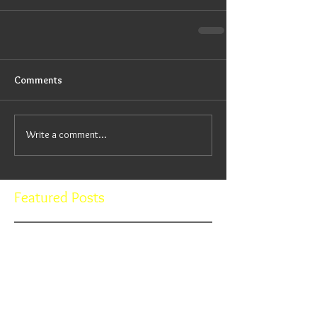
Comments
Write a comment...
Featured Posts
Check back soon
Once posts are published, you’ll
see them here.