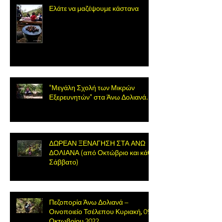
Ελάτε να μαζέψουμε κάστανα
"Μεγάλη Σχολή των Μικρών
Εξερευνητών" στα Άνω Δολιανά.
ΔΩΡΕΑΝ ΞΕΝΑΓΗΣΗ ΣΤΑ ΑΝΩ
ΔΟΛΙΑΝΑ (από Οκτώβριο και κάθε
Σάββατο)
Πεζοπορία Άνω Δολιανά –
Οινοποιείο Τσέλεπου Κυριακή, 09
Οκτωβρίου 2022.