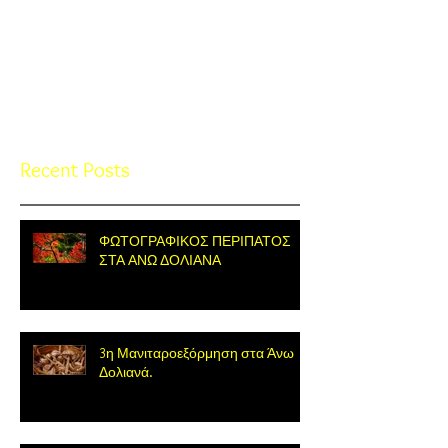
Check back soon
Once posts are published, you’ll
see them here.
Recent Posts
ΦΩΤΟΓΡΑΦΙΚΟΣ ΠΕΡΙΠΑΤΟΣ
ΣΤΑ ΑΝΩ ΔΟΛΙΑΝΑ
3η Μανιταροεξόρμηση στα Άνω
Δολιανά.