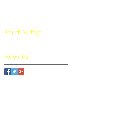
May 2017
(2)
2 posts
April 2017
(2)
2 posts
March 2017
(4)
4 posts
February 2017
(1)
1 post
Search By Tags
No tags yet.
Follow Us