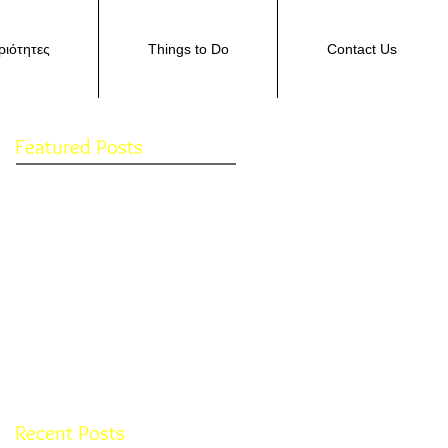
ιότητες
Things to Do
Contact Us
Featured Posts
Check back
soon
Once posts are
published, you’ll see
them here.
Recent Posts