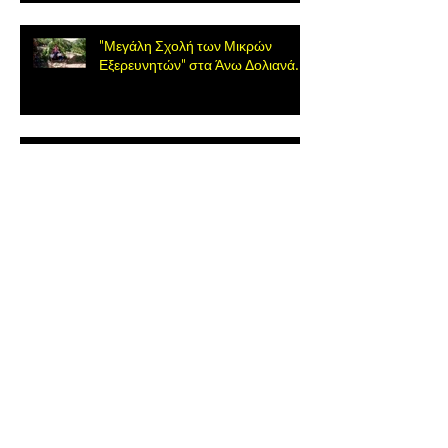
"Μεγάλη Σχολή των Μικρών
Εξερευνητών" στα Άνω Δολιανά.
ΔΩΡΕΑΝ ΞΕΝΑΓΗΣΗ ΣΤΑ ΑΝΩ
ΔΟΛΙΑΝΑ (από Οκτώβριο και κάθε
Σάββατο)
Πεζοπορία Άνω Δολιανά –
Οινοποιείο Τσέλεπου Κυριακή, 09
Οκτωβρίου 2022.
«Η Μεγάλη Σχολή των Μικρών
εξερευνητών».