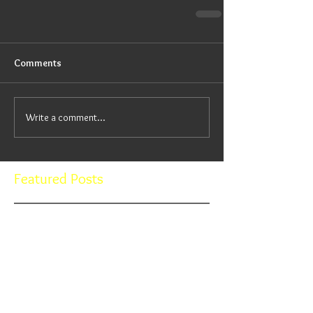
Comments
Write a comment...
Featured Posts
Check back soon
Once posts are published, you’ll
see them here.