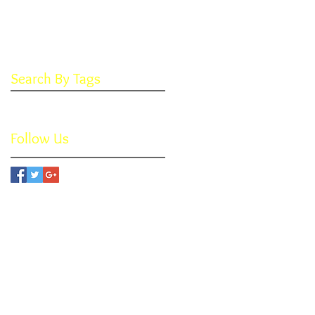
May 2017
(2)
2 posts
April 2017
(2)
2 posts
March 2017
(4)
4 posts
February 2017
(1)
1 post
Search By Tags
No tags yet.
Follow Us