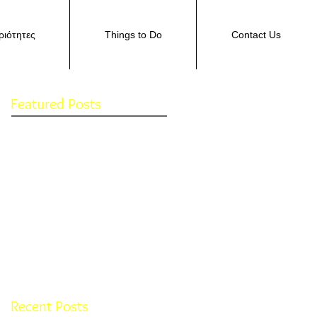
ιότητες
Things to Do
Contact Us
Featured Posts
Check back
soon
Once posts are
published, you’ll see
them here.
Recent Posts