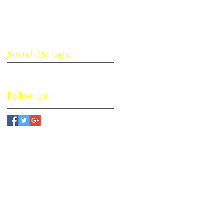
May 2017
(2)
2 posts
April 2017
(2)
2 posts
March 2017
(4)
4 posts
February 2017
(1)
1 post
Search By Tags
No tags yet.
Follow Us