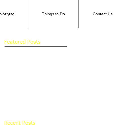
ιότητες
Things to Do
Contact Us
Featured Posts
Check back
soon
Once posts are
published, you’ll see
them here.
Recent Posts