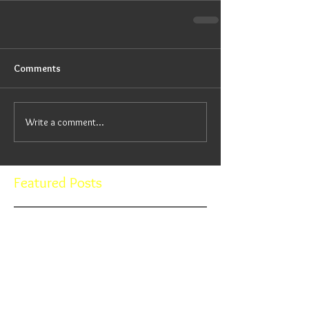
Comments
Write a comment...
Featured Posts
Check back soon
Once posts are published, you’ll
see them here.