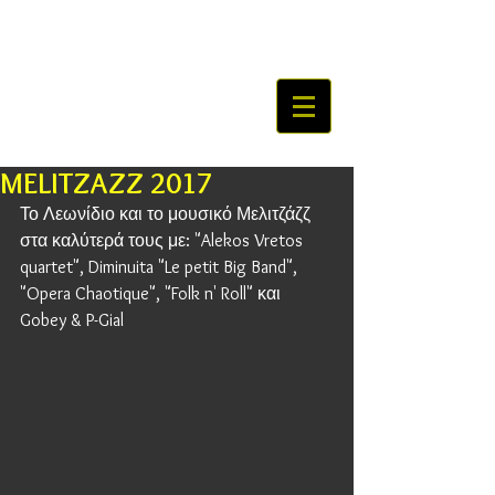
MELITZAZZ 2017
Το Λεωνίδιο και το μουσικό Μελιτζάζζ 
στα καλύτερά τους με: "Alekos Vretos 
quartet", Diminuita "Le petit Big Band", 
"Opera Chaotique", "Folk n' Roll" και 
Gobey & P-Gial