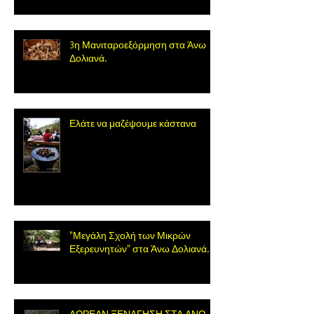
3η Μανιταροεξόρμηση στα Άνω
Δολιανά.
Ελάτε να μαζέψουμε κάστανα
"Μεγάλη Σχολή των Μικρών
Εξερευνητών" στα Άνω Δολιανά.
ΔΩΡΕΑΝ ΞΕΝΑΓΗΣΗ ΣΤΑ ΑΝΩ