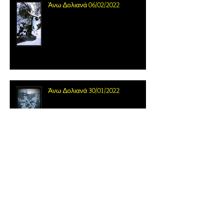
Άνω Δολιανά 06/02/2022
Άνω Δολιανά 30/01/2022
Archive
November 2022
(1)
1 post
October 2022
(3)
3 posts
September 2022
(4)
4 posts
February 2022
(1)
1 post