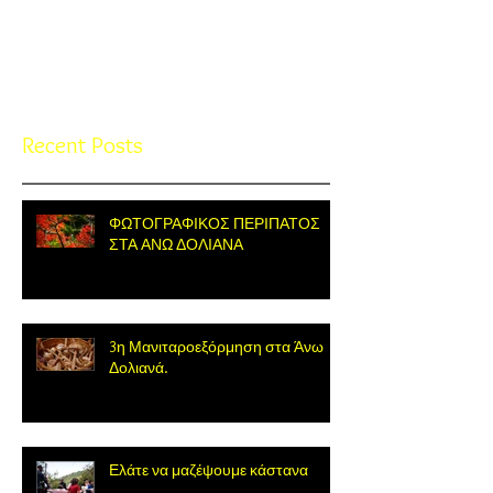
Check back soon
Once posts are published, you’ll
see them here.
Recent Posts
ΦΩΤΟΓΡΑΦΙΚΟΣ ΠΕΡΙΠΑΤΟΣ
ΣΤΑ ΑΝΩ ΔΟΛΙΑΝΑ
3η Μανιταροεξόρμηση στα Άνω
Δολιανά.
Ελάτε να μαζέψουμε κάστανα