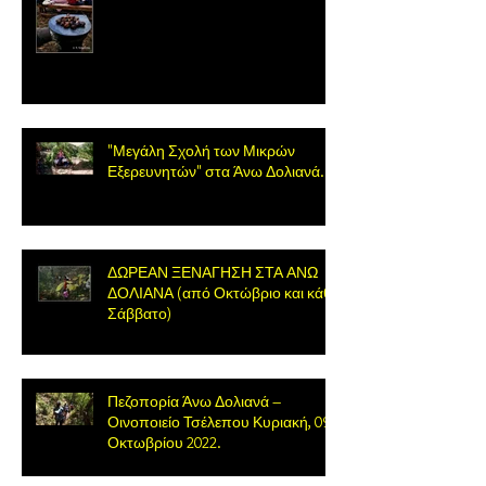
"Μεγάλη Σχολή των Μικρών
Εξερευνητών" στα Άνω Δολιανά.
ΔΩΡΕΑΝ ΞΕΝΑΓΗΣΗ ΣΤΑ ΑΝΩ
ΔΟΛΙΑΝΑ (από Οκτώβριο και κάθε
Σάββατο)
Πεζοπορία Άνω Δολιανά –
Οινοποιείο Τσέλεπου Κυριακή, 09
Οκτωβρίου 2022.